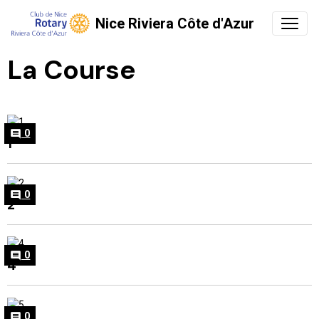
Nice Riviera Côte d'Azur
La Course
0
1
0
2
0
4
0